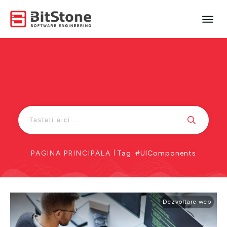
PAGINA PRINCIPALA
|
Tag: #UIComponents
Dezvoltare web