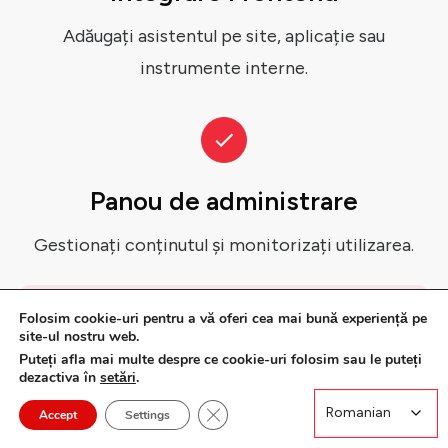
Adăugați asistentul pe site, aplicație sau
instrumente interne.
Panou de administrare
Gestionați conținutul și monitorizați utilizarea.
Livrare tipică:
Folosim cookie-uri pentru a vă oferi cea mai bună experiență pe
4-5 săptămâni
de la începerea proiectului
site-ul nostru web.
Puteți afla mai multe despre ce cookie-uri folosim sau le puteți
dezactiva în
setări
.
Close GDPR Cookie Banner
Romanian
Romanian
Accept
Settings