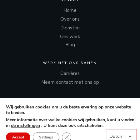
Home
Over ons
Diensten
Ons werk
Blog
WERK MET ONS SAMEN
Carrières
Neem contact met ons op
Wij gebruiken cookies om u de beste ervaring op onze website
te bieden.
Meer informatie over welke cookies wij gebruiken, kunt u vinden
in
de instellingen
. U kunt deze ook uitschakelen.
Close GDPR Cookie Banner
Dutch
Dutch
Accept
Settings