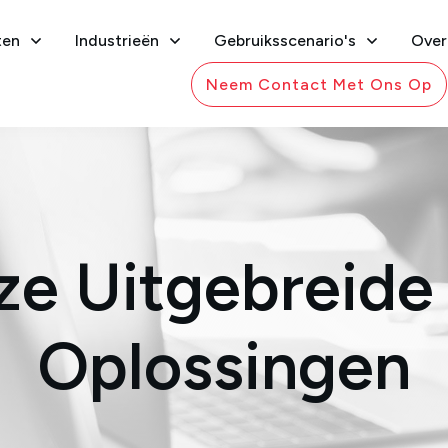
ten
Industrieën
Gebruiksscenario's
Over
Neem Contact Met Ons Op
e Uitgebreide
Oplossingen