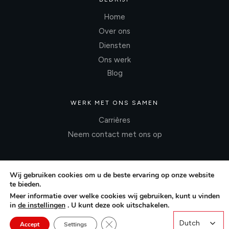
Home
Over ons
Diensten
Ons werk
Blog
WERK MET ONS SAMEN
Carrières
Neem contact met ons op
Wij gebruiken cookies om u de beste ervaring op onze website
te bieden.
Meer informatie over welke cookies wij gebruiken, kunt u vinden
in
de instellingen
. U kunt deze ook uitschakelen.
Close GDPR Cookie Banner
Dutch
Dutch
Accept
Settings