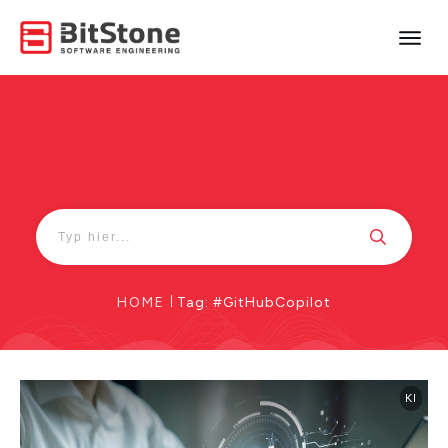
HOME
|
Tag: #GitHubCopilot
KI