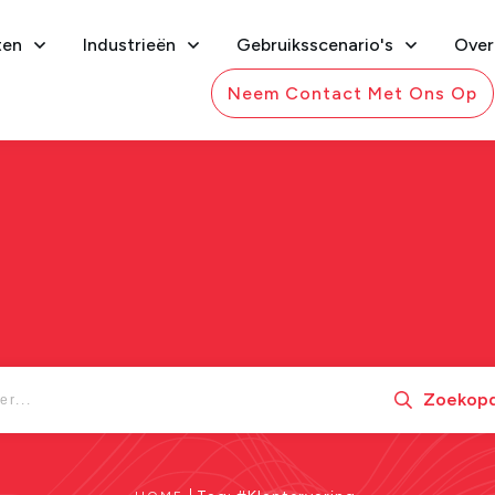
ten
Industrieën
Gebruiksscenario's
Over
Neem Contact Met Ons Op
Zoekopd