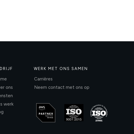
DRIJF
WERK MET ONS SAMEN
ome
Carrières
er ons
Neem contact met ons op
ensten
s werk
og