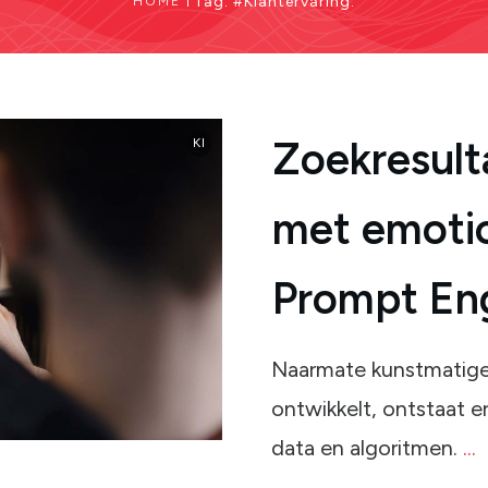
|
Tag: #Klantervaring.
HOME
Zoekresult
KI
met emotion
Prompt Eng
Naarmate kunstmatige i
ontwikkelt, ontstaat e
data en algoritmen.
...