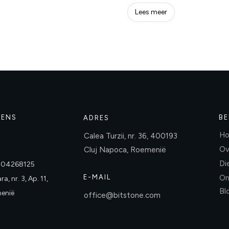
Lees meer
VENS
BE
ADRES
H
Calea Turzii, nr. 36, 400193
Ov
Cluj Napoca, Roemenië
Di
004268125
E-MAIL
On
a, nr. 3, Ap. 11,
Bl
enië
office@bitstone.com