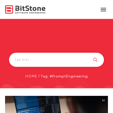
HOME
|
Tag: #PromptEngineering
KI