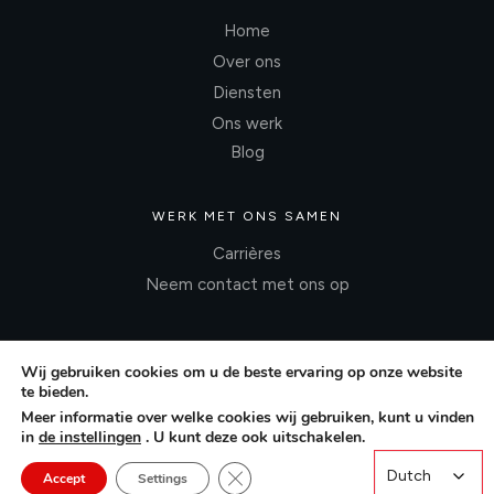
Home
Over ons
Diensten
Ons werk
Blog
WERK MET ONS SAMEN
Carrières
Neem contact met ons op
Wij gebruiken cookies om u de beste ervaring op onze website
te bieden.
Meer informatie over welke cookies wij gebruiken, kunt u vinden
in
de instellingen
. U kunt deze ook uitschakelen.
Close GDPR Cookie Banner
Dutch
Dutch
Accept
Settings