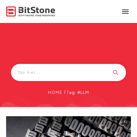
HOME
|
Tag: #LLM
KI