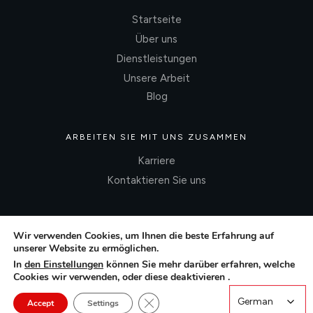
Startseite
Über uns
Dienstleistungen
Unsere Arbeit
Blog
ARBEITEN SIE MIT UNS ZUSAMMEN
Karriere
Kontaktieren Sie uns
Wir verwenden Cookies, um Ihnen die beste Erfahrung auf
unserer Website zu ermöglichen.
In
den Einstellungen
können Sie mehr darüber erfahren, welche
Cookies wir verwenden, oder diese deaktivieren .
Close GDPR Cookie Banner
German
German
Accept
Settings