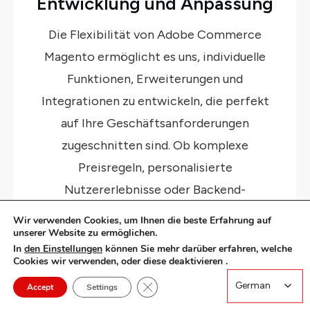
Entwicklung und Anpassung
Die Flexibilität von Adobe Commerce
Magento ermöglicht es uns, individuelle
Funktionen, Erweiterungen und
Integrationen zu entwickeln, die perfekt
auf Ihre Geschäftsanforderungen
zugeschnitten sind. Ob komplexe
Preisregeln, personalisierte
Nutzererlebnisse oder Backend-
Automatisierung – wir entwickeln
Wir verwenden Cookies, um Ihnen die beste Erfahrung auf
maßgeschneiderte Lösungen, die die
unserer Website zu ermöglichen.
In
den Einstellungen
können Sie mehr darüber erfahren, welche
Leistung und Effizienz Ihres Shops
Cookies wir verwenden, oder diese deaktivieren .
maximieren.
Close GDPR Cookie Banner
German
German
Accept
Settings