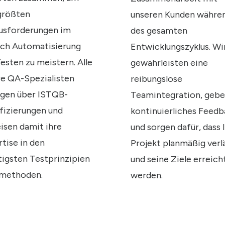
größten
unseren Kunden währe
usforderungen im
des gesamten
ich Automatisierung
Entwicklungszyklus. Wi
esten zu meistern. Alle
gewährleisten eine
e QA-Spezialisten
reibungslose
ügen über ISTQB-
Teamintegration, geb
fizierungen und
kontinuierliches Feed
isen damit ihre
und sorgen dafür, dass 
tise in den
Projekt planmäßig verl
igsten Testprinzipien
und seine Ziele erreich
-methoden.
werden.