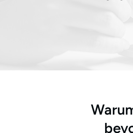
Warum 
bev