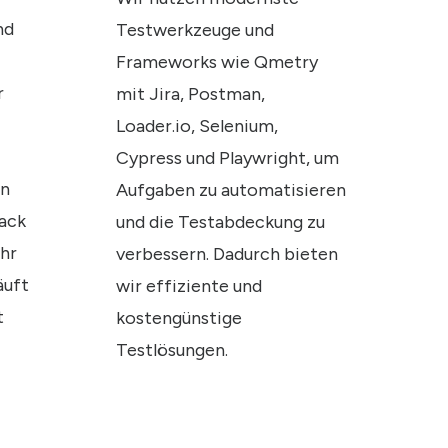
nd
Testwerkzeuge und
Frameworks wie Qmetry
r
mit Jira, Postman,
Loader.io, Selenium,
Cypress und Playwright, um
en
Aufgaben zu automatisieren
back
und die Testabdeckung zu
Ihr
verbessern. Dadurch bieten
äuft
wir effiziente und
t
kostengünstige
Testlösungen.