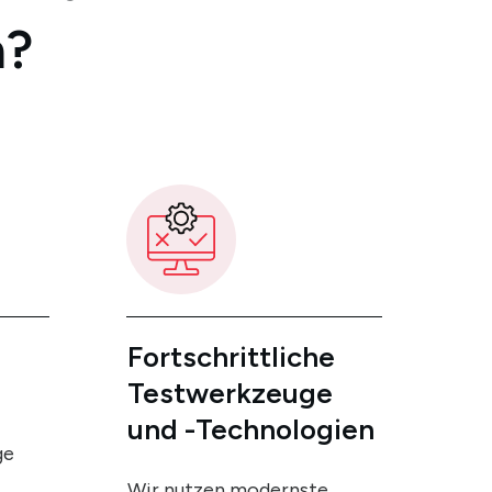
n?
Fortschrittliche
Testwerkzeuge
und
-technologien
ge
Wir nutzen modernste