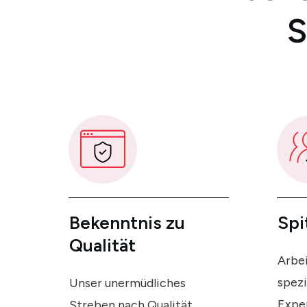
S
Bekenntnis
zu
Spi
Qualität
Arbei
spezi
Unser unermüdliches
Expe
Streben nach Qualität