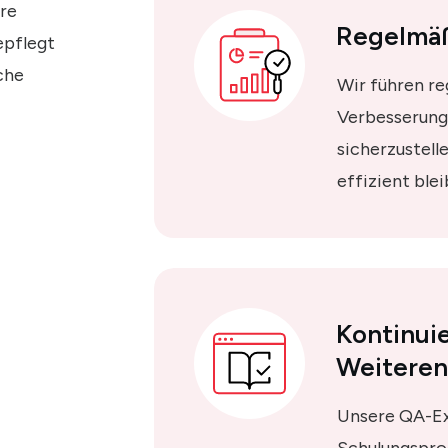
ere
Regelmäß
epflegt
che
Wir führen re
Verbesserungs
sicherzustell
effizient blei
Kontinui
Weiteren
Unsere QA-Ex