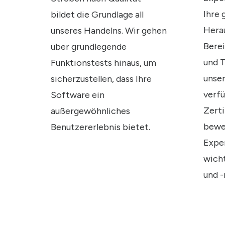
Ihre 
bildet die Grundlage all
Hera
unseres Handelns. Wir gehen
Bere
über grundlegende
und T
Funktionstests hinaus, um
unser
sicherzustellen, dass Ihre
verf
Software ein
Zerti
außergewöhnliches
bewe
Benutzererlebnis bietet.
Exper
wicht
und 