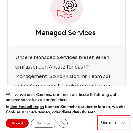
Managed Services
Unsere Managed Services bieten einen
umfassenden Ansatz für das IT-
Management. So kann sich Ihr Team auf
seine Kerngeschäftsziele konzentrieren,
Wir verwenden Cookies, um Ihnen die beste Erfahrung auf
während wir Ihre Infrastruktur betreuen.
unserer Website zu ermöglichen.
Unsere erfahrenen Experten nutzen Best
In
den Einstellungen
können Sie mehr darüber erfahren, welche
Cookies wir verwenden, oder diese deaktivieren .
Practices und fortschrittliche Tools, um
Close GDPR Cookie Banner
German
German
Ihre Systeme in verschiedenen
Accept
Settings