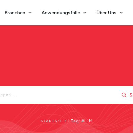
Branchen
Anwendungsfälle
Über Uns
S
|
Tag: #LLM
STARTSEITE