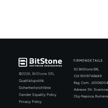
FIRMENDETAILS
SC BitStone SRL
©
2026
,
BitStone SRL
CUI: RO19746649
Qualitätspolitik
Reg. Com.: J200600
Sicherheitsrichtlinie
Adresse: Str. Scarisoara
Gender Equality Policy
Cluj-Napoca, Rumäni
Privacy Policy