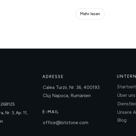
Mehr lesen
UNTER
ADRESSE
Startsei
Calea Turzii, Nr. 36, 400193
Über uns
Cluj Napoca, Rumänien
Dienstle
4268125
E-MAIL
Unsere A
, Nr. 3, Ap. 11,
Blog
en
office@bitstone.com