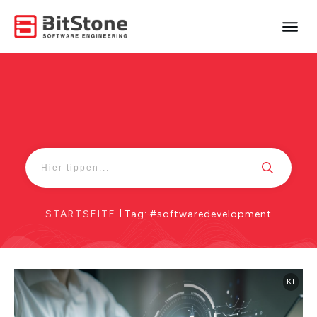
STARTSEITE
|
Tag: #softwaredevelopment
KI