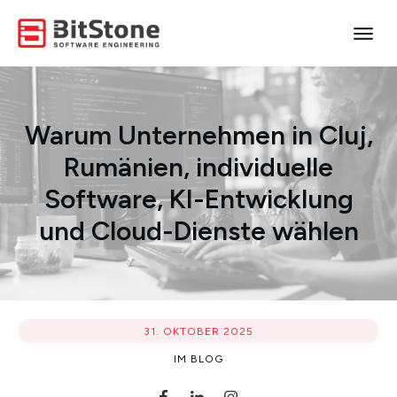
Warum Unternehmen in Cluj,
Rumänien, individuelle
Software, KI-Entwicklung
und Cloud-Dienste wählen
31. OKTOBER 2025
IM
BLOG