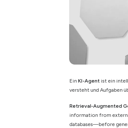
Ein
KI-Agent
ist ein inte
versteht und Aufgaben üb
Retrieval-Augmented G
information from extern
databases—before genera