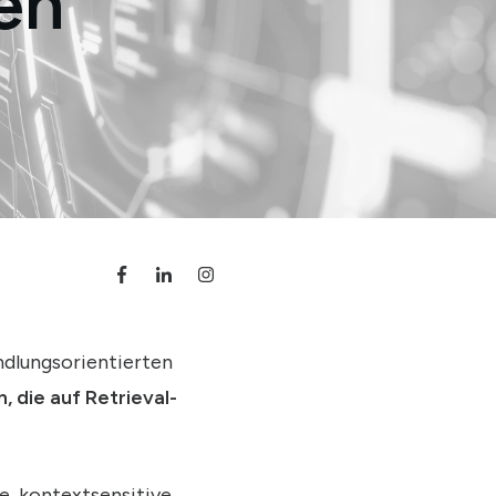
en
ndlungsorientierten
, die auf Retrieval-
e, kontextsensitive