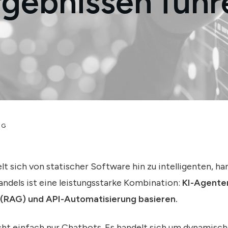
rgebnissen führ
OG
t sich von statischer Software hin zu intelligenten, ha
ndels ist eine leistungsstarke Kombination:
KI-Agenten
RAG) und API-Automatisierung basieren.
cht einfach nur Chatbots. Es handelt sich um dynamisch