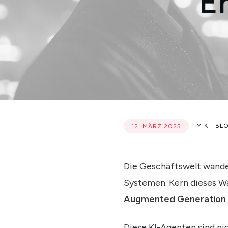
E
IM
KI
-
BL
12. MÄRZ 2025
Die Geschäftswelt wandel
Systemen. Kern dieses Wa
Augmented Generation (
Diese KI-Agenten sind ni