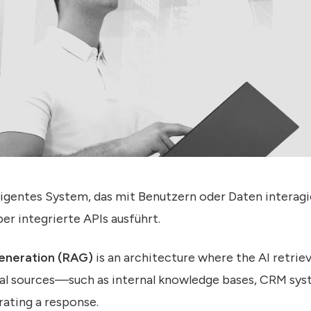
lligentes System, das mit Benutzern oder Daten interag
er integrierte APIs ausführt.
eneration (RAG)
is an architecture where the AI retrie
al sources—such as internal knowledge bases, CRM sys
ting a response.