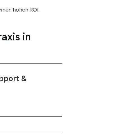
einen hohen ROI.
axis in
pport &