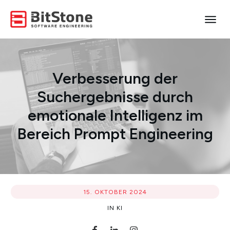
Verbesserung der
Suchergebnisse durch
emotionale Intelligenz im
Bereich Prompt Engineering
15. OKTOBER 2024
IN
KI